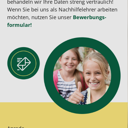
behandeln wir Ihre Daten streng vertraulich!
Wenn Sie bei uns als Nachhilfe­lehrer arbeiten
möchten, nutzen Sie unser
Bewerbungs­
formular!
Bitte lasse dieses Feld leer.
Bitte lasse dieses Feld leer.