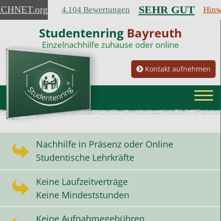
SEHR GUT
ICHNET
.org
4.104 Bewertungen
Hinw
Studentenring
Bayreuth
Einzelnachhilfe zuhause oder online
Kontakt aufnehmen
Nachhilfe in Präsenz oder Online
Studentische Lehrkräfte
Keine Laufzeitverträge
Keine Mindeststunden
Keine Aufnahmegebühren