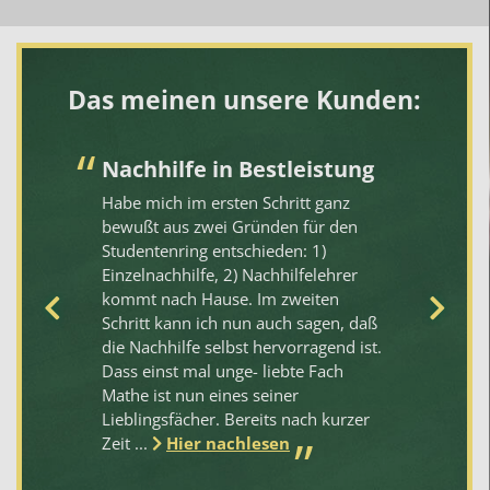
Das meinen unsere Kunden:
Nachhilfe in Bestleistung
Z
N
Habe mich im ersten Schritt ganz
 zu
bewußt aus zwei Gründen für den
Di
he
Studentenring entschieden: 1)
Na
Einzelnachhilfe, 2) Nachhilfelehrer
me
kommt nach Hause. Im zweiten
Ab
Schritt kann ich nun auch sagen, daß
fl
um
die Nachhilfe selbst hervorragend ist.
pr
Dass einst mal unge- liebte Fach
se
Mathe ist nun eines seiner
er
Lieblingsfächer. Bereits nach kurzer
Da
Zeit ...
Hier nachlesen
em
na