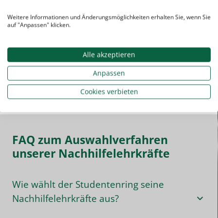
Eindruck über unsere Lehrkräfte
verschaffen oder sich als
Weitere Informationen und Änderungsmöglichkeiten erhalten Sie, wenn Sie
Lehrkraft beim Studentenring
auf "Anpassen" klicken.
bewerben?
Zu unseren Nachhilfelehrern
.
Alle akzeptieren
Als Nachhilfelehrer bewerben
.
Anpassen
Cookies verbieten
FAQ zum Auswahlverfahren
unserer Nachhilfelehrkräfte
Wie wählt der Studentenring seine
Nachhilfelehrkräfte aus?