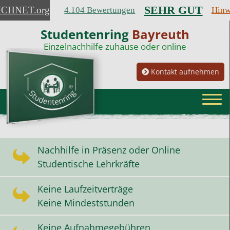
SEHR GUT
ICHNET
.org
4.104 Bewertungen
Hinw
Studentenring
Bayreuth
Einzelnachhilfe zuhause oder online
Kontakt aufnehmen
Nachhilfe in Präsenz oder Online
Studentische Lehrkräfte
Keine Laufzeitverträge
Keine Mindeststunden
Keine Aufnahmegebühren