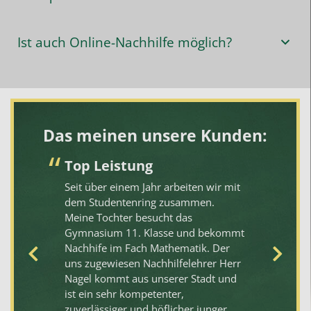
Ist auch Online-Nachhilfe möglich?
Das meinen unsere Kunden:
Top Leistung
S
k
Seit über einem Jahr arbeiten wir mit
ne
dem Studentenring zusammen.
Wi
Meine Tochter besucht das
St
Gymnasium 11. Klasse und bekommt
se
Nachhife im Fach Mathematik. Der
To
t.
uns zugewiesen Nachhilfelehrer Herr
"D
Nagel kommt aus unserer Stadt und
ei
ist ein sehr kompetenter,
To
zuverlässiger und höflicher junger
ve