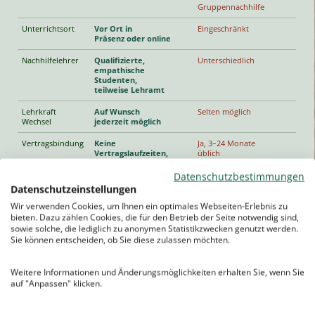
Gruppennachhilfe
Unterrichtsort
Vor Ort in
Eingeschränkt
Präsenz oder online
Nachhilfelehrer
Qualifizierte,
Unterschiedlich
empathische
Studenten,
teilweise Lehramt
Lehrkraft
Auf Wunsch
Selten möglich
Wechsel
jederzeit möglich
Vertragsbindung
Keine
Ja, 3–24 Monate
Vertragslaufzeiten,
üblich
jederzeit kündbar
ohne Fristen
Datenschutzbestimmungen
Datenschutzeinstellungen
Erreichbarkeit
Persönlicher Kontakt
Teilweise nur
per Telefon & E-Mail
per E-Mail
Wir verwenden Cookies, um Ihnen ein optimales Webseiten-Erlebnis zu
bieten. Dazu zählen Cookies, die für den Betrieb der Seite notwendig sind,
Persönl.
Über die gesamte
Nicht garantiert
sowie solche, die lediglich zu anonymen Statistikzwecken genutzt werden.
Betreuung
Laufzeit garantiert
Sie können entscheiden, ob Sie diese zulassen möchten.
Weitere Informationen und Änderungsmöglichkeiten erhalten Sie, wenn Sie
auf "Anpassen" klicken.