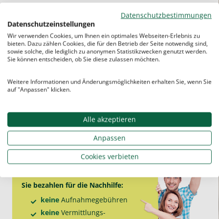
Krankheit viel Stoff nachholen müssen
Datenschutzbestimmungen
ihre Noten für das Wunschstudium
Datenschutzeinstellungen
verbessern wollen
Wir verwenden Cookies, um Ihnen ein optimales Webseiten-Erlebnis zu
bieten. Dazu zählen Cookies, die für den Betrieb der Seite notwendig sind,
sowie solche, die lediglich zu anonymen Statistikzwecken genutzt werden.
Sie können entscheiden, ob Sie diese zulassen möchten.
Wir wissen: Kein Schüler ist gleich. Manche
lernen lieber visuell, andere auditiv. Manche
Weitere Informationen und Änderungsmöglichkeiten erhalten Sie, wenn Sie
brauchen Ermutigung, andere Struktur.
auf "Anpassen" klicken.
Deshalb ist unsere Abitur-Nachhilfe immer
individuell
– angepasst an Persönlichkeit,
Alle akzeptieren
Fach und Ziel.
Anpassen
Cookies verbieten
Sie bezahlen für die
Nachhilfe
:
keine
Aufnahme­gebühren
keine
Vermittlungs­