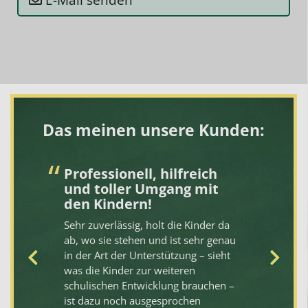
Das meinen unsere Kunden:
ng
Professionell, hilfreich
N
und toller Umgang mit
1
den Kindern!
es
De
er
Sehr zuverlässig, holt die Kinder da
gi
r
ab, wo sie stehen und ist sehr genau
se
in der Art der Unterstützung – sieht
ei
was die Kinder zur weiteren
No
schulischen Entwicklung brauchen –
Al
ist dazu noch ausgesprochen
un