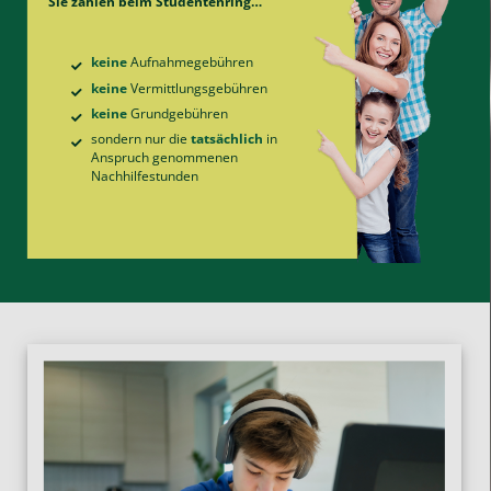
Sie zahlen beim Studentenring…
keine
Aufnahme­gebühren
keine
Vermittlungs­gebühren
keine
Grund­gebühren
sondern nur die
tatsächlich
in
Anspruch genommenen
Nachhilfe­stunden