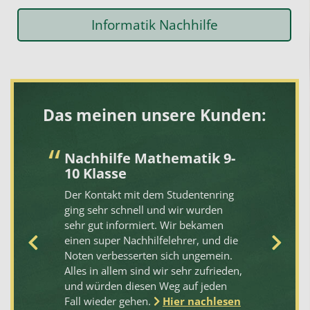
Informatik Nachhilfe
Das meinen unsere Kunden:
Nachhilfe Mathematik 9-
S
10 Klasse
Q
L
Der Kontakt mit dem Studentenring
m
ging sehr schnell und wir wurden
en
sehr gut informiert. Wir bekamen
Me
einen super Nachhilfelehrer, und die
En
Noten verbesserten sich ungemein.
St
t
Alles in allem sind wir sehr zufrieden,
au
und würden diesen Weg auf jeden
Ja
Fall wieder gehen.
Hier nachlesen
Eb