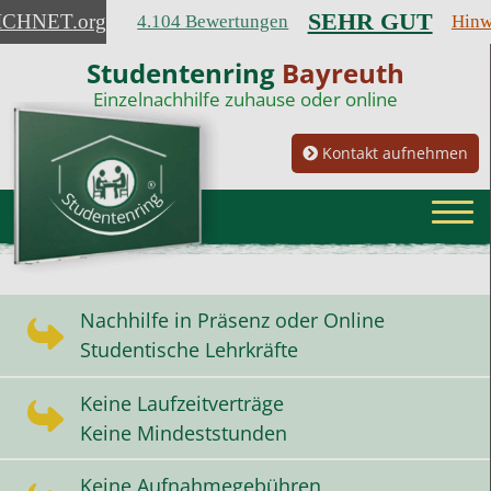
SEHR GUT
ICHNET
.org
4.104 Bewertungen
Hinw
Studentenring
Bayreuth
Einzelnachhilfe zuhause oder online
Kontakt aufnehmen
Nachhilfe in Präsenz oder Online
Studentische Lehrkräfte
Keine Laufzeitverträge
Keine Mindeststunden
Keine Aufnahmegebühren