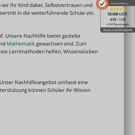
wir Ihr Kind dabei, Selbstvertrauen und
AUSGEZEICHNET
.org
bertritt in die weiterführende Schule vor.
SEHR GUT
4.93
/ 5.00
4.104 Bewertungen
Hinweis zu den Bewertungen
. Unsere Nachhilfe bietet gezielte
nd
Mathematik
gewachsen sind.
Zum
sste Lernmethoden helfen, Wissenslücken
. Unser Nachhilfeangebot umfasst eine
terstützung können Schüler ihr Wissen