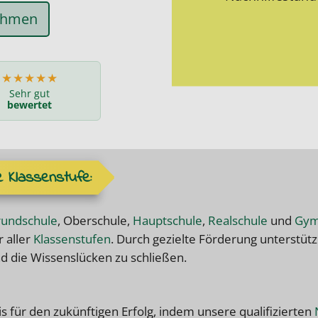
nehmen
★★★★★
Sehr gut
bewertet
 Klassenstufe:
undschule
, Oberschule,
Hauptschule
,
Realschule
und
Gym
 aller
Klassenstufen
. Durch gezielte Förderung unterstü
d die Wissenslücken zu schließen.
is für den zukünftigen Erfolg, indem unsere qualifizierten