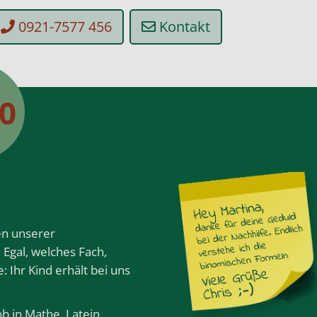
0921-7577 456
Kontakt
50
en unserer
. Egal, welches Fach,
 Ihr Kind erhält bei uns
ob in
Mathe
,
Latein
,