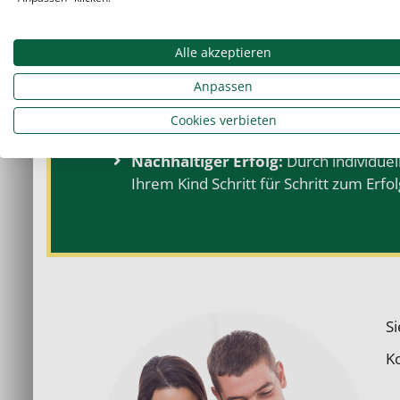
qualifizierten Lehrkräfte richten den 
aus.
Alle akzeptieren
Kompetente
Lehrkräfte:
Unsere
hoc
Schulgeschehen sind und sich in ihre 
Anpassen
Flexible Unterrichtszeiten:
Der Schul
Cookies verbieten
wir flexible Unterrichtszeiten an, die s
Nachhaltiger Erfolg:
Durch individue
Ihrem Kind Schritt für Schritt zum Erfol
S
Ko