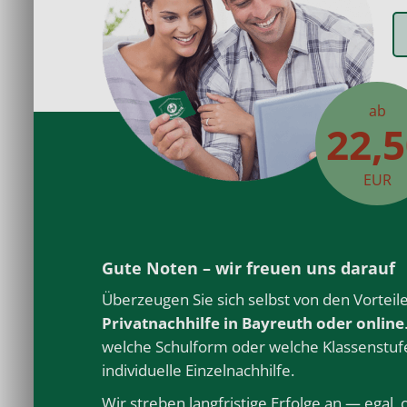
ab
22,
EUR
Gute Noten – wir freuen uns darauf
Überzeugen Sie sich selbst von den Vorteil
Privatnachhilfe
in Bayreuth oder online
welche
Schulform
oder welche Klassenstufe:
individuelle
Einzelnachhilfe
.
Wir streben
langfristige Erfolge
an — egal, 