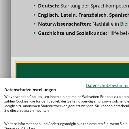
Deutsch:
Stärkung der Sprachkompetenz 
Englisch, Latein, Französisch, Spanisc
Naturwissenschaften:
Nachhilfe in
Biol
Geschichte und Sozialkunde:
Hilfe bei
Datenschutzbestimm
Datenschutzeinstellungen
Der Studentenring begleitet Ihr Kind auf
Wir verwenden Cookies, um Ihnen ein optimales Webseiten-Erlebnis zu bieten
Hand.
zählen Cookies, die für den Betrieb der Seite notwendig sind, sowie solche, di
lediglich zu anonymen Statistikzwecken genutzt werden. Sie können entscheid
Sie diese zulassen möchten.
Weitere Informationen und Änderungsmöglichkeiten erhalten Sie, wenn Sie a
Individuelle
1:1
Betreuung:
Jedes Ki
"Anpassen" klicken.