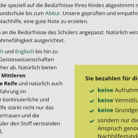
ie speziell auf die Bedürfnisse Ihres Kindes abgestimmt ist
Grundschule bis zum
Abitur
. Unsere geprüften und empathi
achhilfe, eine gute Note zu erzielen.
an die Bedürfnisse des Schülers angepasst. Natürlich wi
hmefähigkeit ausgerichtet.
ch
und
Englisch
bis hin zu
Geisteswissenschaften
er ab. Natürlich bieten
n
Mittleren
Sie bezahlen für di
e Reife
und natürlich auch
keine
Aufnahm
rfahrung im
e kontinuierliche und
keine
Vermittl
fe stärkt nicht nur das
keine
Grund­ge
ertrauen und die
sondern nur di
üler den Stoff verstanden
Anspruch gen
ß.
Nachhilfe­stun