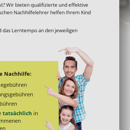
? Wir bieten qualifizierte und effektive
schen Nachhilfelehrer helfen Ihrem Kind
rd das Lerntempo an den jeweiligen
e Nachhilfe:
e­gebühren
ungs­gebühren
bühren
e
tatsächlich
in
ommenen
den