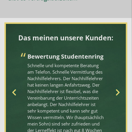
Das meinen unsere Kunden:
Bewertung Studentenring
S
hi
Schnelle und kompetente Beratung
am Telefon. Schnelle Vermittlung des
Di
at
Nachhilfelehrers. Der Nachhilfelehrer
de
hat keinen langen Anfahrtsweg. Der
ko
ik
Nachhilfelehrer ist flexibel, was die
ei
e 5
Vereinbarung der Unterrichtszeiten
un
hr
anbelangt. Der Nachhilfelehrer ist
em
sehr kompetent und kann sehr gut
we
n
Wissen vermitteln. Wir (hauptsächlich
mein Sohn) sind sehr zufrieden und
der Lerneffekt ist nach gut 8 Wochen