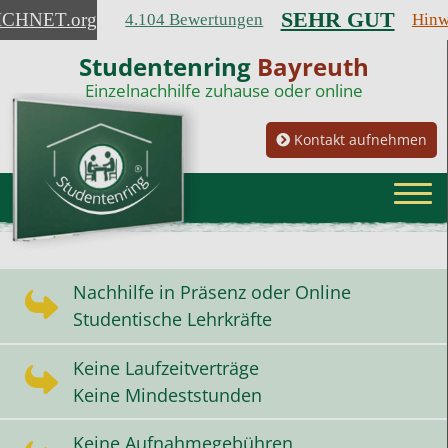
SEHR GUT
ICHNET
.org
4.104 Bewertungen
Hinw
Studentenring
Bayreuth
Einzelnachhilfe zuhause oder online
Kontakt aufnehmen
Nachhilfe in Präsenz oder Online
Studentische Lehrkräfte
Keine Laufzeitverträge
Keine Mindeststunden
Keine Aufnahmegebühren